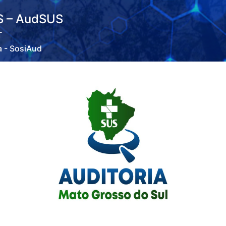
US – AudSUS
T
a - SosiAud